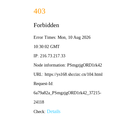
🌸🎬
天美视频
首页
电影
短剧
电视剧
综艺
动漫
搜索
🔥 热门分类
动作片
喜剧片
爱情片
科幻片
📱 短剧风向
女频恋爱
反转爽剧
古装仙侠
脑洞悬疑
📺 剧集专区
国产剧
韩剧
日剧
美剧
🎬 热门电影
更多电影 →
TC中字
TC中字
喜剧
剧情
弗拉维亚
卫兵的呐喊
马丁·弗瑞曼
伊萨赫·德·班克尔
TC中字
TC中字