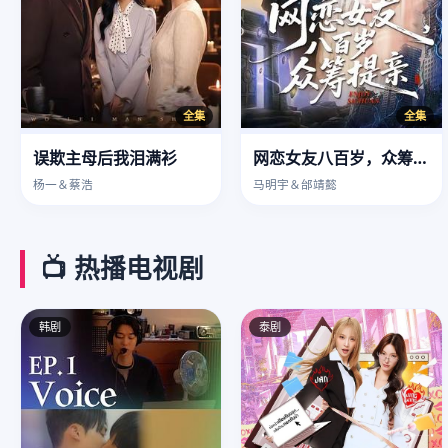
全集
全集
误欺主母后我泪满衫
网恋女友八百岁，众筹提亲
杨一＆蔡浩
马明宇＆邰靖懿
📺 热播电视剧
韩剧
泰剧