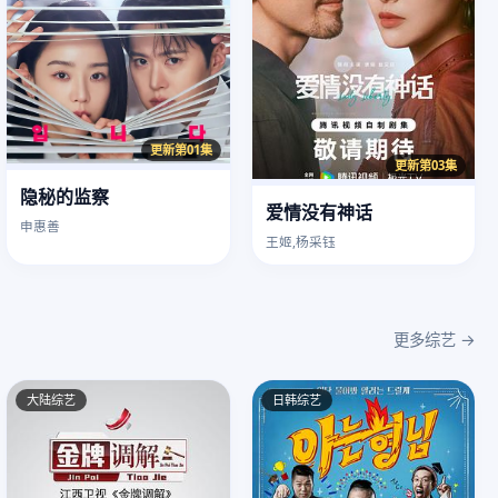
更新第01集
更新第03集
隐秘的监察
爱情没有神话
申惠善
王姬,杨采钰
更多综艺 →
大陆综艺
日韩综艺