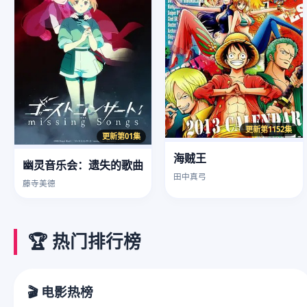
更新第1152集
更新第01集
海贼王
幽灵音乐会：遗失的歌曲
田中真弓
藤寺美德
🏆 热门排行榜
🎬 电影热榜