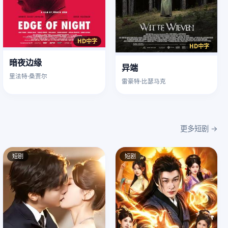
HD中字
HD中字
暗夜边缘
异端
里法特·桑贾尔
雷豪特·比瑟马克
更多短剧 →
短剧
短剧