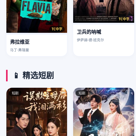
TC中字
TC中字
卫兵的呐喊
伊萨赫·德·班克尔
弗拉维亚
马丁·弗瑞曼
📱 精选短剧
短剧
短剧