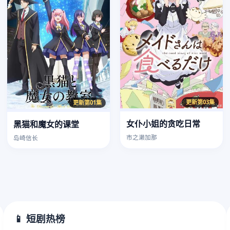
更新第03集
更新第01集
女仆小姐的贪吃日常
黑猫和魔女的课堂
市之濑加那
岛崎信长
📱 短剧热榜