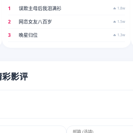
1
误欺主母后我泪满衫
🔥 1.8w
2
网恋女友八百岁
🔥 1.5w
3
晚星归位
🔥 1.3w
的精彩影评