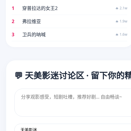
1
穿普拉达的女王2
🔥 2.1w
2
弗拉维亚
🔥 1.9w
3
卫兵的呐喊
🔥 1.6w
💬 天美影迷讨论区 · 留下你