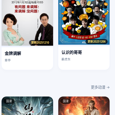
更新20251206
更新20251210
认识的哥哥
金牌调解
姜虎东
章亭
更多动漫 →
国漫
国漫