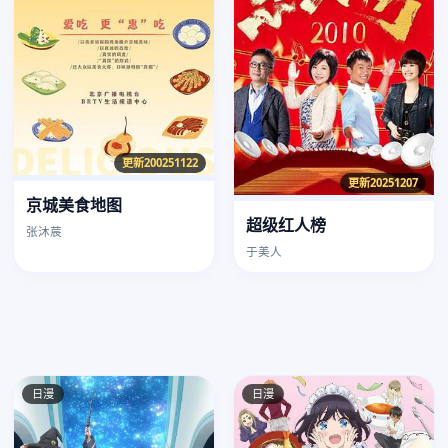
更新200251122
更新20251207
京城美食地图
超级红人榜
张沐莀
于美人
日漫
日漫