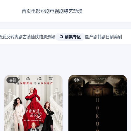
首页
电影
短剧
电视剧
综艺
动漫
恋爱
反转爽剧
古装仙侠
脑洞悬疑
📺 剧集专区
国产剧
韩剧
日剧
美剧
喜剧
恐怖