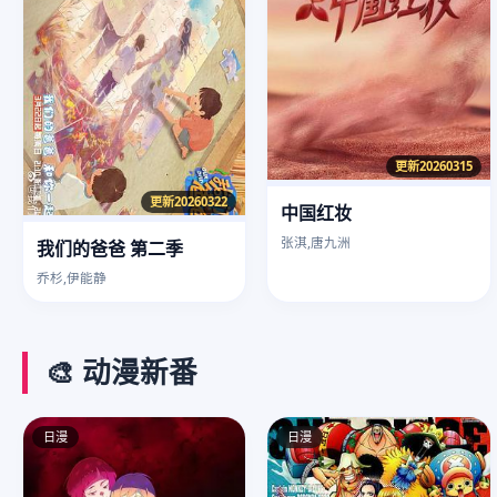
更新20260315
更新20260322
中国红妆
张淇,唐九洲
我们的爸爸 第二季
乔杉,伊能静
🎨 动漫新番
日漫
日漫