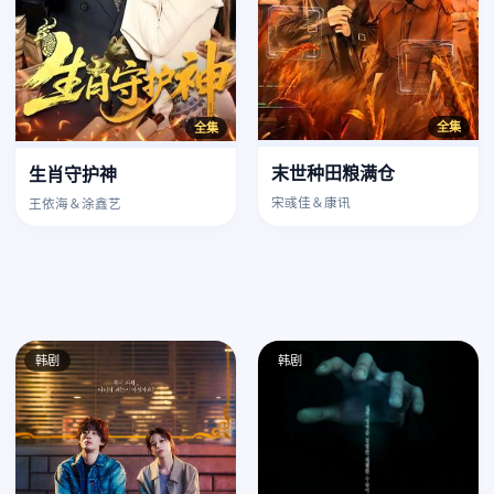
全集
全集
末世种田粮满仓
生肖守护神
宋彧佳＆康讯
王依海＆涂鑫艺
韩剧
韩剧