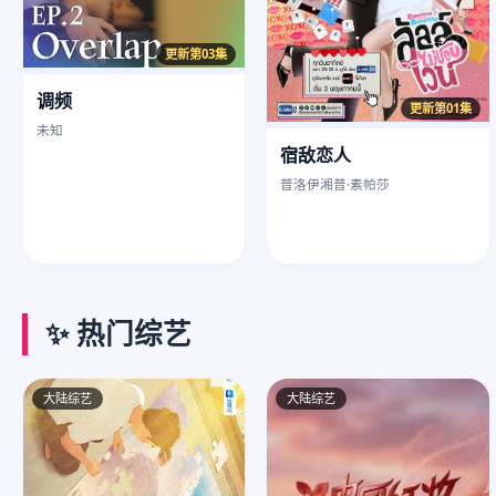
更新第03集
调频
更新第01集
未知
宿敌恋人
普洛伊湘普·素帕莎
✨ 热门综艺
大陆综艺
大陆综艺