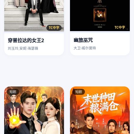
TC中字
TC中字
幽旅巫咒
穿普拉达的女王2
大卫·威尔莫特
刘玉玲,安妮·海瑟薇
短剧
短剧