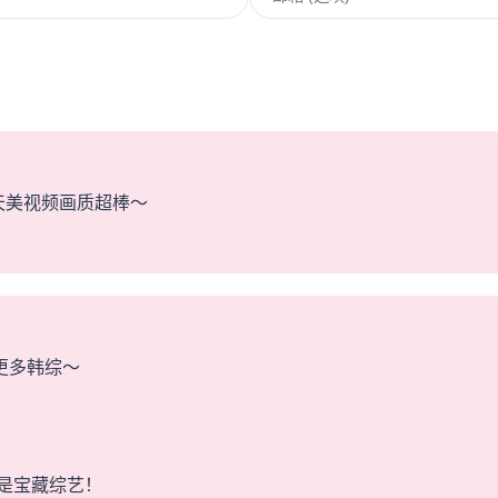
天美视频画质超棒～
更多韩综～
是宝藏综艺！