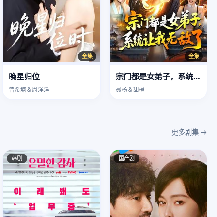
全集
全集
晚星归位
宗门都是女弟子，系统让我无敌了
曾希塘＆周洋洋
聂杨＆甜橙
更多剧集 →
韩剧
国产剧