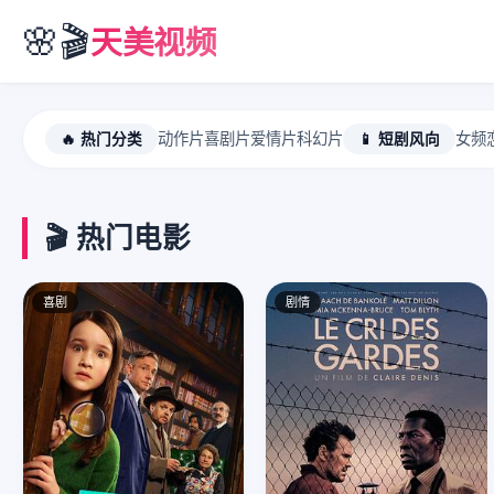
🌸🎬
天美视频
🔥 热门分类
动作片
喜剧片
爱情片
科幻片
📱 短剧风向
女频
🎬 热门电影
喜剧
剧情