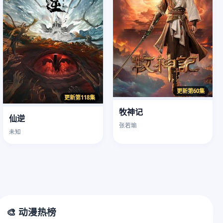
更新第60集
更新第118集
牧神记
仙逆
张若瑜
未知
🎨 动漫热榜