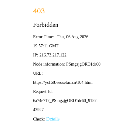
🌸🎬
天美视频
首页
电影
短剧
电视剧
综艺
动漫
搜索
🔥 热门分类
动作片
喜剧片
爱情片
科幻片
📱 短剧风向
女频恋爱
反转爽剧
古装仙侠
脑洞悬疑
📺 剧集专区
国产剧
韩剧
日剧
美剧
🎬 热门电影
更多电影 →
TC中字
TC中字
喜剧
剧情
弗拉维亚
卫兵的呐喊
马丁·弗瑞曼
伊萨赫·德·班克尔
TC中字
TC中字